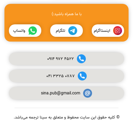
با ما همراه باشید:)
اینستاگرام
تلگرام
واتساپ
0914
972
4522
041
3325
0787
sina.pub@gmail.com
© کلیه حقوق این سایت محفوظ و متعلق به سینا ترجمه می‌باشد.