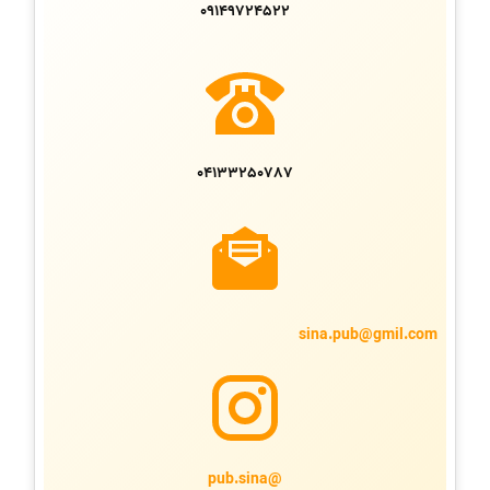
09149724522
04133250787
sina.pub@gmil.com
@pub.sina