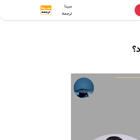
سینا
ترجمه
د؟