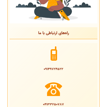
راه‌های ارتباطی با ما
09149724522
04133250787