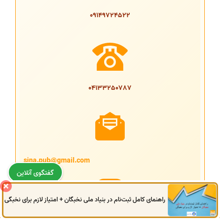
09149724522
04133250787
sina.pub@gmail.com
گفتگوی آنلاین
راهنمای کامل ثبت‌نام در بنیاد ملی نخبگان + امتیاز لازم برای نخبگی
0914
972
4522
041
3325
0787