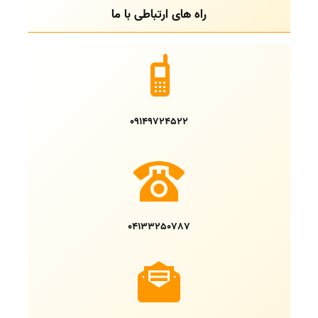
راه های ارتباطی با ما
09149724522
04133250787