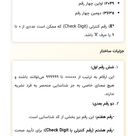
2049:
اولین چهار رقم
363x:
دومین چهار رقم
*X:
رقم کنترلی (Check Digit) که ممکن است عددی از 0 تا
9 یا حرف 'X' باشد.
جزئیات ساختار
شش رقم اول:
این ارقام به ترتیب از 000000 تا 999999 می‌توانند باشند و
هیچ معنای خاصی به جز شناسایی منحصر به فرد نشریه
ندارند.
دو رقم بعدی:
-رقم هفتم:
این رقم نیز بخشی از کد شناسایی است.
-رقم هشتم (رقم کنترلی یا Check Digit):
برای تأیید صحت