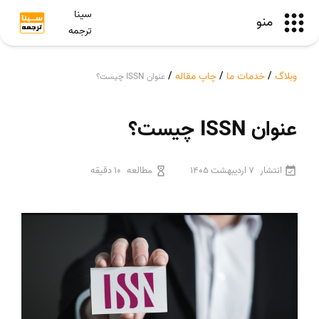
سینا
منو
ترجمه
وبلاگ
/
خدمات ما
/
چاپ مقاله
/
عنوان ISSN چیست؟
عنوان ISSN چیست؟
انتشار
7 اردیبهشت 1405
مطالعه
10 دقیقه