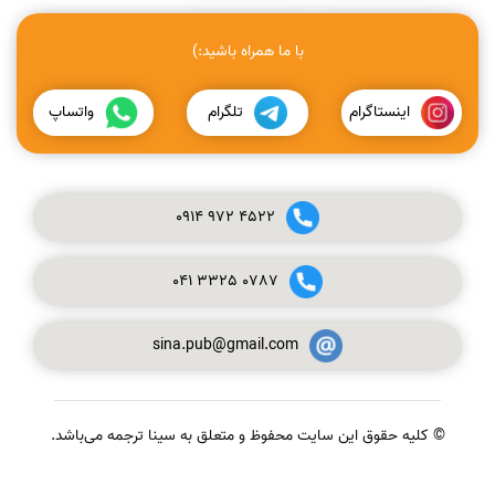
با ما همراه باشید:)
اینستاگرام
تلگرام
واتساپ
0914
972
4522
041
3325
0787
sina.pub@gmail.com
© کلیه حقوق این سایت محفوظ و متعلق به سینا ترجمه می‌باشد.