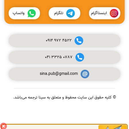
اینستاگرام
تلگرام
واتساپ
0914
972
4522
041
3325
0787
sina.pub@gmail.com
© کلیه حقوق این سایت محفوظ و متعلق به سینا ترجمه می‌باشد.