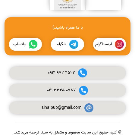
با ما همراه باشید:)
اینستاگرام
تلگرام
واتساپ
0914
972
4522
041
3325
0787
sina.pub@gmail.com
© کلیه حقوق این سایت محفوظ و متعلق به سینا ترجمه می‌باشد.