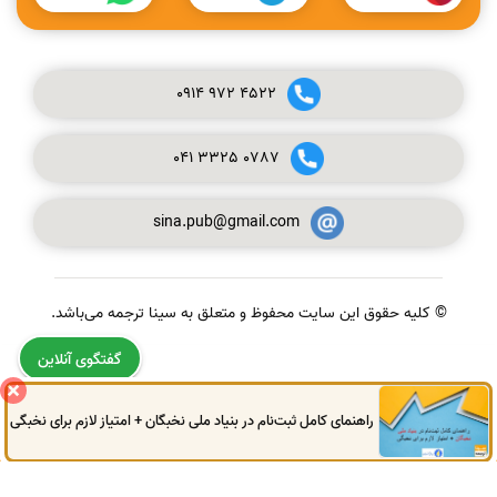
0914
972
4522
041
3325
0787
sina.pub@gmail.com
© کلیه حقوق این سایت محفوظ و متعلق به سینا ترجمه می‌باشد.
گفتگوی آنلاین
راهنمای کامل ثبت‌نام در بنیاد ملی نخبگان + امتیاز لازم برای نخبگی
0914
972
4522
041
3325
0787