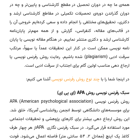
همه‌ی ما چه در دوران تحصیل در مقطع کارشناسی و پایین‌تر و چه در
دوران گذراندن دوره‌ی تحصیلات تکمیلی در مقاطع کارشناسی ارشد و
دکتری، تحقیق‌های مختلفی را انجام داده و سعی کرده‌ایم خروجی آن را
در قالب‌های مقاله، کنفرانس، گزارش و از همه مهم‌تر پایان‌نامه
کارشناسی ارشد و دکتری منتشر نماییم. در هنگام مقاله نویسی یا پایان
نامه نویسی ممکن است در کنار این تحقیقات عمداً یا سهواً، مرتکب
سرقت ادبی (plagiarism) شده باشیم. رعایت روش رفرنس نویسی یا
ارجاع دهی مناسب اولین گام برای اجتناب از سرقت ادبی است.
در اینجا شما را با
چند نوع روش رفرنس نویسی
آشنا می کنیم:
سبک رفرنس نویسی روش APA (اِی پی اِی)
روش رفرنس نویسی APA (American psychological association)
برای موسسه‌های دانشگاهی توسط انجمن روانشناسی آمریکا، خلق شد.
این روش ارجاع دهی بیشتر برای کارهای پژوهشی و تحقیقات اجتماعی
مورد استفاده قرار می‌گیرد. در سبک رفرنس نگاری APAاز هر چهار طرف
کاغذ یک اینچ (معادل ۲. ۵۴ سانتی متر) فاصله اعمال می‌شود. فونت