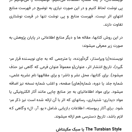
پی نوشت لحاظ کنیم و در این صورت نیازی به توضیح در فهرست منابع
انتهای اثر نیست. فهرست منابع و پی نوشت تنها در فرمت نوشتاری
تفاوت دارند.
در این روش کتابها، مقاله­ ها و دیگر منابع اطلاعاتی در پایان پژوهش به
صورت زیر معرفی می­شوند:
نویسنده(یا ویراستار، گردآورنده، یا مترجمی که به جای نویسنده قرار می­
گیرد)، تاریخ انتشار اثر، عنوان(و معمولاً عنوان فرعی که گاهی نیز حذف
می­شود). برای کتابها، محل نشر و ناشر؛ و برای مقاله­ها نام نشریه علمی،
شماره جلد یا دوره، شماره(های) صفحه، و اغلب شماره نسخه نیز اضافه
می­شود. برای مواد اطلاعاتی­ای به جز منابع چاپی مانند آثار الکترونیکی یا
مواد دیداری- شنیداری، رسانه­ای که اثر با آن ارائه شده است نیز ذکر می­
شود. برای آثار پیوسته، اطلاعات بازیابی شامل «یو. آر. ال» وگاهی که
لازم باشد، تاریخ دسترسی هم ارائه می­شوند.
The Turabian Style یا سبک مکینتاش