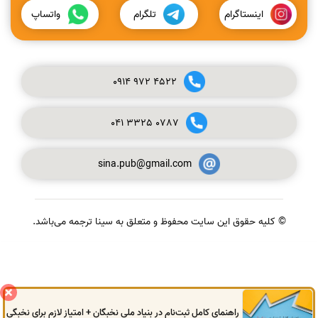
اینستاگرام
تلگرام
واتساپ
0914
972
4522
041
3325
0787
sina.pub@gmail.com
© کلیه حقوق این سایت محفوظ و متعلق به سینا ترجمه می‌باشد.
گفتگوی آنلاین
راهنمای کامل ثبت‌نام در بنیاد ملی نخبگان + امتیاز لازم برای نخبگی