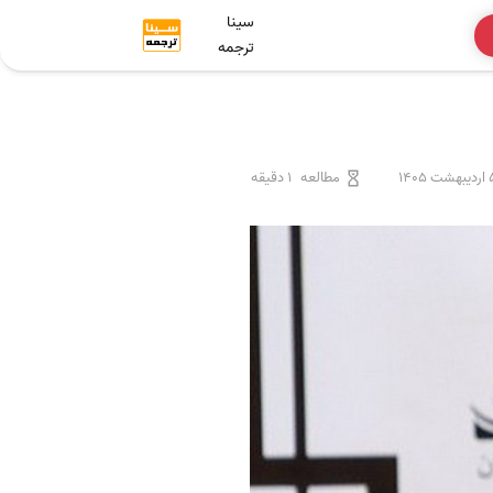
سینا
ترجمه
شت 1405
مطالعه
1 دقیقه