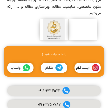
می باشد، خدمات ترجمه تخصصی کتاب، ترجمه مقاله، ترجمه
متون تخصصی، سابمیت مقاله، ویراستاری مقاله و ... ارائه
می‌کنیم.
با ما همراه باشید:)
اینستاگرام
تلگرام
واتساپ
0914
972
4522
041
3325
0787