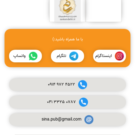
با ما همراه باشید:)
اینستاگرام
تلگرام
واتساپ
0914
972
4522
041
3325
0787
sina.pub@gmail.com