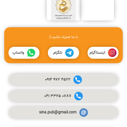
با ما همراه باشید:)
اینستاگرام
تلگرام
واتساپ
0914
972
4522
041
3325
0787
sina.pub@gmail.com