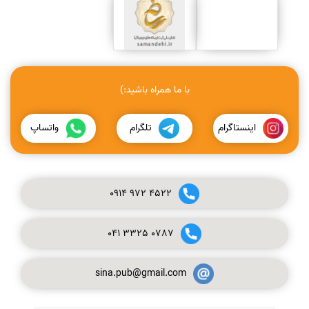
با ما همراه باشید:)
اینستاگرام
تلگرام
واتساپ
0914
972
4522
041
3325
0787
sina.pub@gmail.com