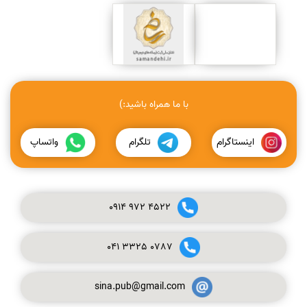
با ما همراه باشید:)
اینستاگرام
تلگرام
واتساپ
0914
972
4522
041
3325
0787
sina.pub@gmail.com