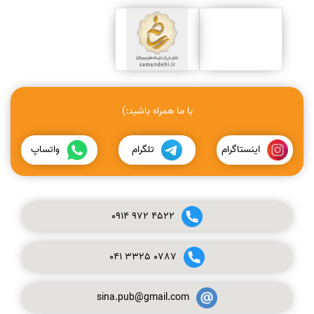
با ما همراه باشید:)
اینستاگرام
تلگرام
واتساپ
0914
972
4522
041
3325
0787
sina.pub@gmail.com