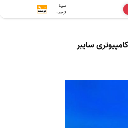
سینا
ترجمه
للی ISI در حوزه علوم کامپیوتری سایبر