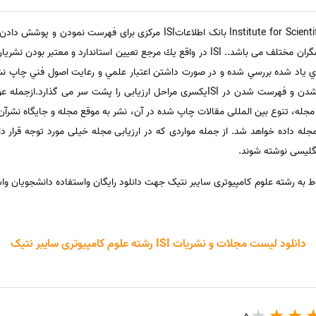
موسسه اطلاعات علمی Institute for Scientific Information بانک اطلاعاتISI 
دنیا به منظور تبادل اطلاعات میان پژوهشگران مختلف می باشد.. ISI در واقع يك مرجع تعيين 
 ياد شده بررسي شده و در صورت داشتن اعتبار علمي و رعايت اصول فني چاپ نش
مي گيرد هر مجله علمی قبل از انتخاب شدن و فهرست شدن در ISIیکسری مراحل ارزیابی را پش
ه علمی منتخب مجله، تنوع بین المللی مقالات چاپ شده در آن، نشر به موقع مجله و جایگاه ن
له داده خواهد شد. از جمله مواردی که در ارزیابی مجله خیلی مورد توجه قرار د
نگلیسی نوشته شوند.
دانلود لیست مجلات و نشریات ISI رشته علوم کامپیوتری سایبر نتیک