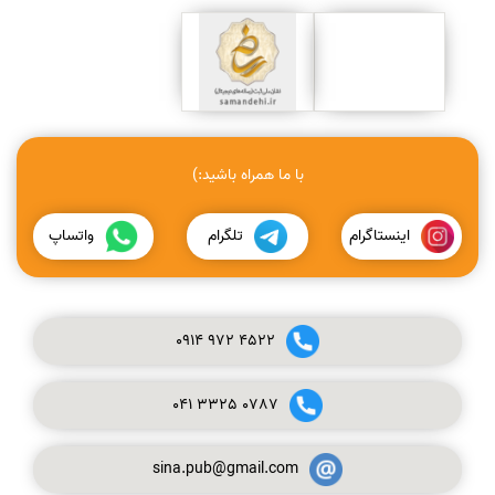
با ما همراه باشید:)
اینستاگرام
تلگرام
واتساپ
0914
972
4522
041
3325
0787
sina.pub@gmail.com