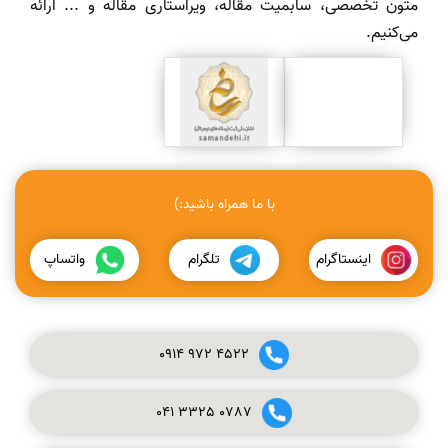
متون تخصصی، سابمیت مقاله، ویراستاری مقاله و ... ارائه
می‌کنیم.
با ما همراه باشید:)
اینستاگرام
تلگرام
واتساپ
0914
972
4522
041
3325
0787