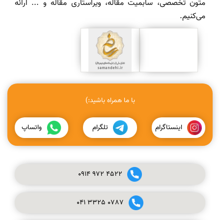
متون تخصصی، سابمیت مقاله، ویراستاری مقاله و ... ارائه
می‌کنیم.
با ما همراه باشید:)
اینستاگرام
تلگرام
واتساپ
0914
972
4522
041
3325
0787