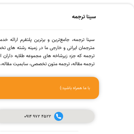
سینا ترجمه
سینا ترجمه، جامع‌ترین و برترین پلتفرم ارائه خد
مترجمان ایرانی و خارجی ما در زمینه رشته های تخص
ترجمه که جزء زیرشاخه های مجموعه طلایه داران
ترجمه مقاله، ترجمه متون تخصصی، سابمیت مقاله، ویرا
با ما همراه باشید:)
0914
972
4522
صفر تا صد چاپ مقاله در مجله (ISI, SCOPUS, ISC, PUBMED و