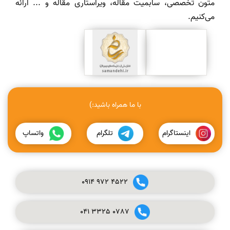
متون تخصصی، سابمیت مقاله، ویراستاری مقاله و ... ارائه
می‌کنیم.
با ما همراه باشید:)
اینستاگرام
تلگرام
واتساپ
0914
972
4522
041
3325
0787