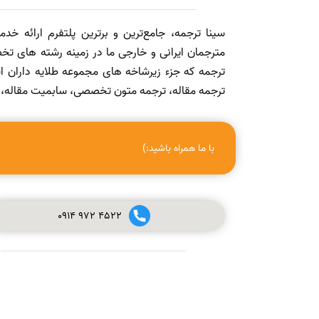
سینا ترجمه، جامع‌ترین و برترین پلتفرم ارائه خد
مترجمان ایرانی و خارجی ما در زمینه رشته های تخص
ترجمه که جزء زیرشاخه های مجموعه طلایه داران
ترجمه مقاله، ترجمه متون تخصصی، سابمیت مقاله، ویرا
با ما همراه باشید:)
0914
972
4522
صفر تا صد چاپ مقاله در مجله (ISI, SCOPUS, ISC, PUBMED و
علمی پژوهشی معتبر) + ویدئو آموزشی