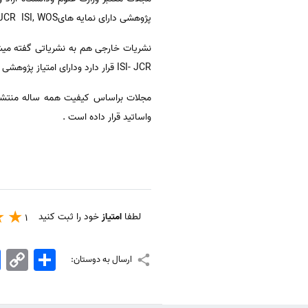
پژوهشی دارای نمایه هایISI, JCR ISI, WOS یا Scopus ، ISC باشند که ازامتیازپژوهشی بیشتری برخوردارخواهند بود.
ISI- JCR قرار دارد ودارای امتیاز پژوهشی بیشتری هستند.
مجلات براساس کیفیت همه ساله منتشر و
واساتید قرار داده است .
لطفا
امتیاز
خود را ثبت کنید
1
اشتراک
Copy
k
ارسال به دوستان:
Link