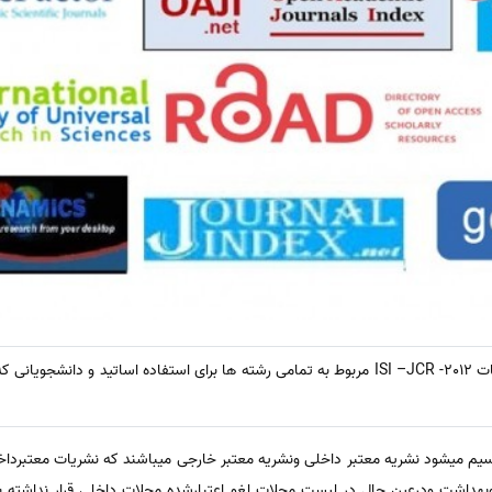
در این بخش لیست مجلات و نشریات 2012- ISI –JCR مربوط به تمامی رشته ها برای استفاده اساتی
یم میشود نشریه معتبر داخلی ونشریه معتبر خارجی میباشند که نشریات معتبرداخ
 وبهداشت ودرعین حال در لیست مجلات لغو اعتبارشده مجلات داخلی قرار نداشته ب