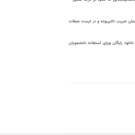
د.مجلاتی که دارای ایمپکت فاکتوریا همان ضریب تاثیربوده و در لیست مجلات
لود رایگان وبرای استفاده دانشجویان