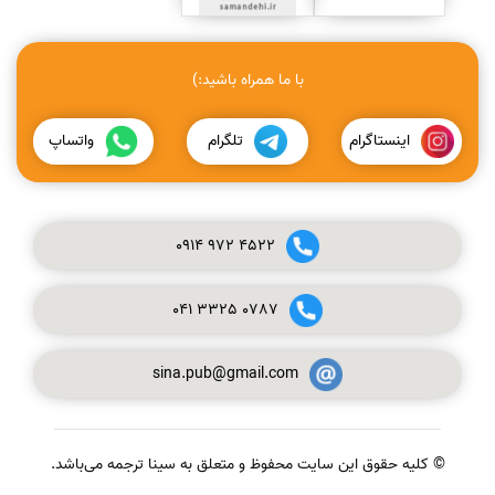
با ما همراه باشید:)
اینستاگرام
تلگرام
واتساپ
0914
972
4522
041
3325
0787
sina.pub@gmail.com
© کلیه حقوق این سایت محفوظ و متعلق به سینا ترجمه می‌باشد.