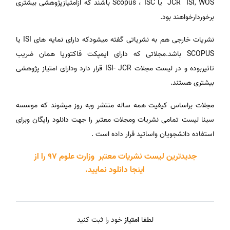
JCR ISI, WOS یا Scopus ، ISC باشند که ازامتیازپژوهشی بیشتری
برخوردارخواهند بود.
نشریات خارجی هم به نشریاتی گفته میشودکه دارای نمایه های ISI یا
SCOPUS باشد.مجلاتی که دارای ایمپکت فاکتوریا همان ضریب
تاثیربوده و در لیست مجلات ISI- JCR قرار دارد ودارای امتیاز پژوهشی
بیشتری هستند.
مجلات براساس کیفیت همه ساله منتشر وبه روز میشوند که موسسه
سینا لیست تمامی نشریات ومجلات معتبر را جهت دانلود رایگان وبرای
استفاده دانشجویان واساتید قرار داده است .
جدیدترین لیست نشریات معتبر وزارت علوم 97
را از
اینجا دانلود نمایید.
لطفا
امتیاز
خود را ثبت کنید