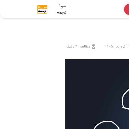
سینا
ترجمه
ردین 1405
مطالعه
4 دقیقه