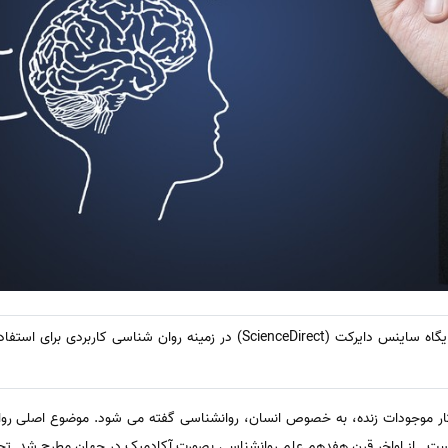
لیست ژورنال ها و مجلات معتبر پایگاه ساینس دایرکت (ScienceDirect) در زمینه ر
ار موجودات زنده، به خصوص انسان، روانشناسی گفته می شود. موضوع اصلی روا
ت. از اواخر قرن هفدهم علم روانشناسی بصورت آکادمیک در جهان مطرح شد. تحقی