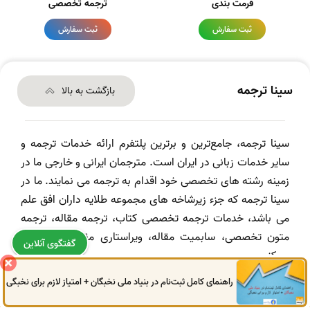
فرمت بندی
ترجمه تخصصی
ثبت سفارش
ثبت سفارش
سینا ترجمه
بازگشت به بالا
سینا ترجمه، جامع‌ترین و برترین پلتفرم ارائه خدمات ترجمه و
سایر خدمات زبانی در ایران است. مترجمان ایرانی و خارجی ما در
زمینه رشته های تخصصی خود اقدام به ترجمه می نمایند. ما در
سینا ترجمه که جزء زیرشاخه های مجموعه طلایه داران افق علم
می باشد، خدمات ترجمه تخصصی کتاب، ترجمه مقاله، ترجمه
متون تخصصی، سابمیت مقاله، ویراستاری مقاله و ... ارائه
گفتگوی آنلاین
می‌کنیم.
راهنمای کامل ثبت‌نام در بنیاد ملی نخبگان + امتیاز لازم برای نخبگی
0914
972
4522
041
3325
0787