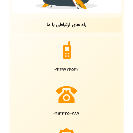
راه های ارتباطی با ما
09149724522
04133250787