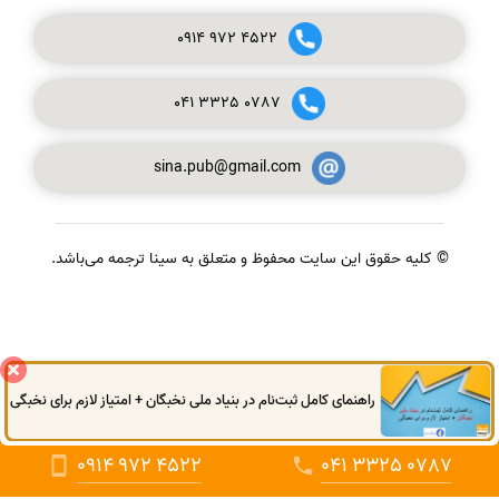
0914
972
4522
041
3325
0787
sina.pub@gmail.com
© کلیه حقوق این سایت محفوظ و متعلق به سینا ترجمه می‌باشد.
گفتگوی آنلاین
راهنمای کامل ثبت‌نام در بنیاد ملی نخبگان + امتیاز لازم برای نخبگی
0914
972
4522
041
3325
0787