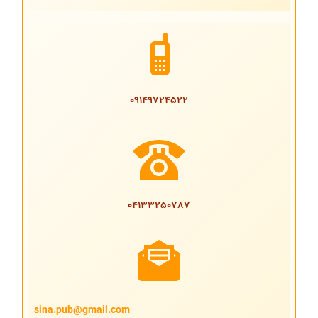
09149724522
04133250787
sina.pub@gmail.com