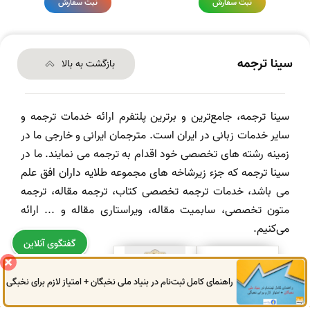
ثبت سفارش
ثبت سفارش
سینا ترجمه
بازگشت به بالا
سینا ترجمه، جامع‌ترین و برترین پلتفرم ارائه خدمات ترجمه و
سایر خدمات زبانی در ایران است. مترجمان ایرانی و خارجی ما در
زمینه رشته های تخصصی خود اقدام به ترجمه می نمایند. ما در
سینا ترجمه که جزء زیرشاخه های مجموعه طلایه داران افق علم
می باشد، خدمات ترجمه تخصصی کتاب، ترجمه مقاله، ترجمه
متون تخصصی، سابمیت مقاله، ویراستاری مقاله و ... ارائه
می‌کنیم.
گفتگوی آنلاین
راهنمای کامل ثبت‌نام در بنیاد ملی نخبگان + امتیاز لازم برای نخبگی
0914
972
4522
041
3325
0787