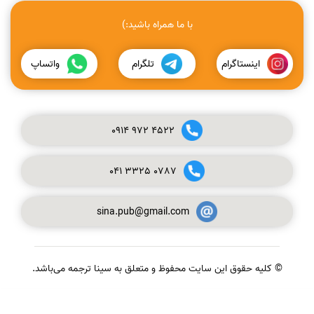
با ما همراه باشید:)
اینستاگرام
تلگرام
واتساپ
0914
972
4522
041
3325
0787
sina.pub@gmail.com
© کلیه حقوق این سایت محفوظ و متعلق به سینا ترجمه می‌باشد.