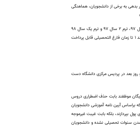
خیر بدهی به برخی از دانشجویان، هماهنگی
همچنین در جلسه ای که با رئیس دانشگاه شهیدبهشتی برگزار شد، مقرر شده است که برای دروس حذف شده در ترم یک سال ۹۷، ترم ۲ سال ۹۷ و ترم یک سال ۹۸
به عنوان حذف مجاز تلقی شده و هزینه ای به آن تعلق نگیرد. همچنین هزینه دروس مردودی در نیمسال های یاد شده در بند ۱ تا زمان فارغ التحصیلی قابل پرداخت
 روز بعد در پردیس مرکزی دانشگاه دست
زارت علوم) دانشجویان مشمول آموزش رایگان موظفند بابت حذف اضطراری دروس
ه براساس آیین نامه آموزشی دانشجویان
روس مردودی پول بپردازند، بلکه بابت غیبت غیرموجه
نشدن سنوات تحصیلی نشده و دانشجویان