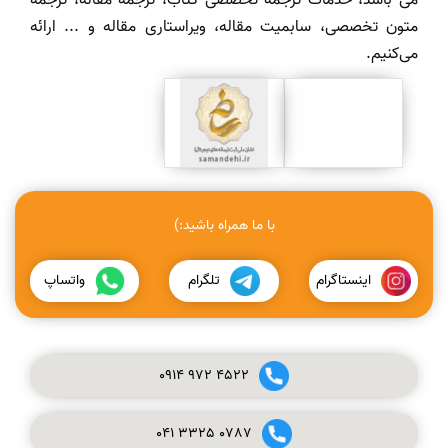
می باشد، خدمات ترجمه تخصصی کتاب، ترجمه مقاله، ترجمه
متون تخصصی، سابمیت مقاله، ویراستاری مقاله و ... ارائه
می‌کنیم.
با ما همراه باشید:)
اینستاگرام
تلگرام
واتساپ
0914
972
4522
041
3325
0787