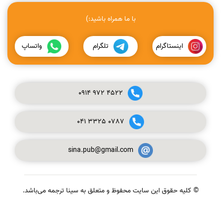
با ما همراه باشید:)
اینستاگرام
تلگرام
واتساپ
0914
972
4522
041
3325
0787
sina.pub@gmail.com
© کلیه حقوق این سایت محفوظ و متعلق به سینا ترجمه می‌باشد.