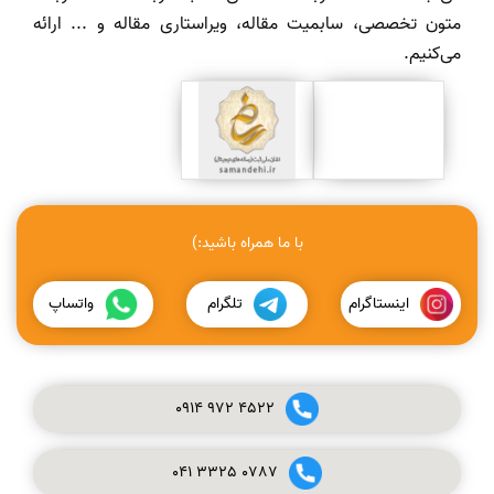
متون تخصصی، سابمیت مقاله، ویراستاری مقاله و ... ارائه
می‌کنیم.
با ما همراه باشید:)
اینستاگرام
تلگرام
واتساپ
0914
972
4522
041
3325
0787