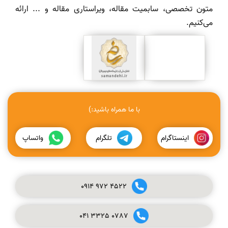
متون تخصصی، سابمیت مقاله، ویراستاری مقاله و ... ارائه
می‌کنیم.
با ما همراه باشید:)
اینستاگرام
تلگرام
واتساپ
0914
972
4522
041
3325
0787