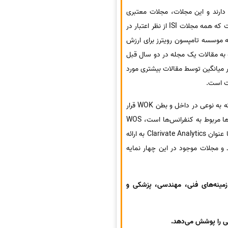
ون رویترز قرار دارند و این مجلات، مجلات معتبری
ایا همه مجلات ISI داری اعتبار یکسانی هستند و بین آن ها تفاوتی نیست. مسلما جواب این پرسش این است که همه مجلات ISI از نظر اعتبار در
مجلات دیگر هستند. اما ملاک رتبه بندی مجلات ISI چیست؟ ملاکی که موسسه تامپسون رویترز برای ارزش
نگین تعداد دفعاتی که به مقالات یک مجله در دو سال قبل
 میانگین توسط مقالات بیشتری مورد
فت است.
همچنان که اشاره کردیم، وب‌آف‌ساینس (Web Of Science: WOS) نیز در واقع قسمتی از شرکت تامسون رویترز است که به نوعی در داخل و بطن WOK قرار
دارد و زیرمجموعه‌ای از آن محسوب می‌شود،WOS خود شامل چندین پایگاه‌داده و یا نمایه بزرگ است که تعدادی از آن‌ها مربوط به کنفرانس‌ها است، WOS
حدود 45 زبان مختلف را پوشش می‌دهد و بیش از 12 هزار مجله را پوشش می‌دهد. امروزه بخش علمی شرکت تامسون با عنوان Clarivate Analytics به ارائه
 مجلات موجود در این چهار نمایه
لوم (Science Citation Index: SCI) یا (Science Citation Index Expanded: SCID) که زمینه‌های فنی، مهندسی، پزشکی و