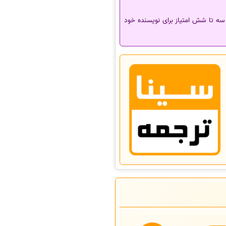
قاله در نشریان معتبر JCR در مصاحبه دکتری هفت امتیاز و همچنین چاپ مقاله در نشریات معتبر ISI Listed، سه تا شش امتیاز برای نویسنده خود