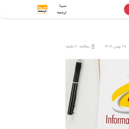
سینا
ترجمه
28 بهمن 1404
مطالعه
6 دقیقه