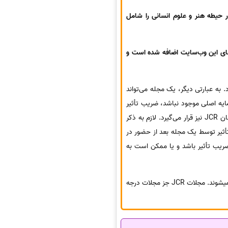
Art & Humanities Citation Index: AH) که حدود 1130 عنوان مجله در حیطه هنر و علوم انسانی را شامل
این نمایه به تازگی به لیست نمایه‌های این وب‌سایت اضافه شده است و
ر نگیرد، ضریب تأثیر یا ایمپکت فاکتور یا IF به آن تعلق نمی‌گیرد. به عبارتی دیگر، یک مجله می‌تواند
ه در چهار نمایه اصلی موجود نباشد، ضریب تأثیر
به آن مجله تعلق نمی‌گیرد. اگر مجله‌ای ضریب تأثیر دریافت کند، در لیست مجلات پایگاه گزارش استنادی مجلات یا همان JCR نیز قرار می‌گیرد. لازم به ذکر
أثیر توسط یک مجله بعد از حضور در
 ضریب تأثیر باشد و یا ممکن است به
به صورت کلی مجلات ISI ، به دو دسته مجلات ایمپکتدار (JCR) و مجلات بدون ایمپکت (ISI Listed) تقسیم بندی میشوند. مجلات JCR جز مجلات درجه