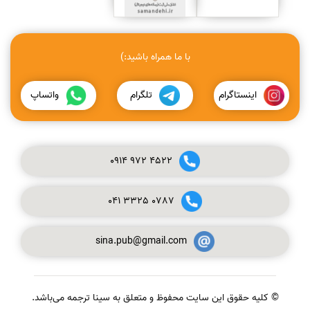
با ما همراه باشید:)
اینستاگرام
تلگرام
واتساپ
0914
972
4522
041
3325
0787
sina.pub@gmail.com
© کلیه حقوق این سایت محفوظ و متعلق به سینا ترجمه می‌باشد.