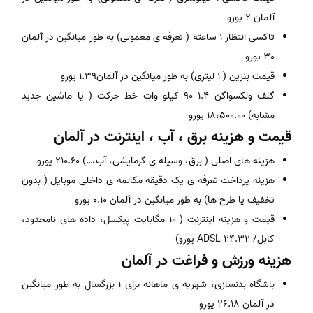
آلمان 2 یورو
تاکسی انتظار 1 ساعته ( تعرفه ی معمولی) به طور میانگین در آلمان
30 یورو
قیمت بنزین ( 1 لیتری) به طور میانگین در آلمان1.39 یورو
گلف ولکسواگن 1.4 90 کیلو وات خط حرکت ( یا ماشین جدید
مشابه) 18،500.00 یورو
قیمت و هزینه برق ، آب ، اینترنت در آلمان
هزینه های اصلی ( برق، وسیله ی گرمایشی، آب،…) 210.60 یورو
هزینه پرداخت تعرفه ی یک دقیقه مکالمه ی داخلی موبایل ( بدون
تخفیف یا طرح ها) به طور میانگین در آلمان 0.10 یورو
قیمت و هزینه اینترنت ( 10 مگابایت پیکسل، داده های نامحدود،
کابل/ ADSL 24.32 یورو)
هزینه ورزش و فراغت در آلمان
باشگاه بدنسازی، شهریه ی ماهانه برای 1 بزرگسال به طور میانگین
در آلمان 26.18 یورو