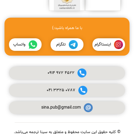
با ما همراه باشید:)
اینستاگرام
تلگرام
واتساپ
0914
972
4522
041
3325
0787
sina.pub@gmail.com
© کلیه حقوق این سایت محفوظ و متعلق به سینا ترجمه می‌باشد.