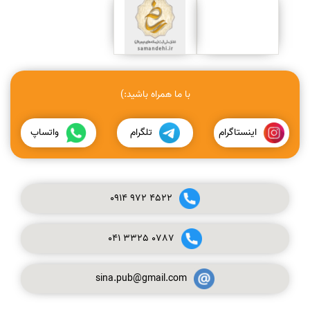
با ما همراه باشید:)
اینستاگرام
تلگرام
واتساپ
0914
972
4522
041
3325
0787
sina.pub@gmail.com