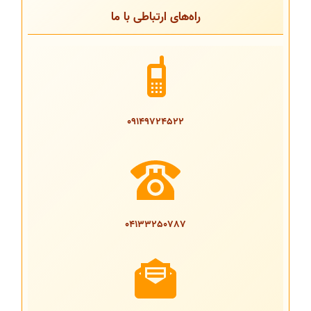
راه‌های ارتباطی با ما
09149724522
04133250787