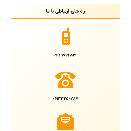
راه های ارتباطی با ما
09149724522
04133250787