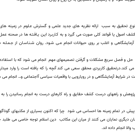
 نوع تحقیق به سبب ارائه نظریه هاى جدید علمى و گسترش عـلوم در زمینه ها
کشف اصول یا قواعد کلى صورت مى گیرد و به کـاربـرد ایـن یـافـتـه ها در صحنه ع
زمایشگاهى و اغلب بر روى حیوانات انجام مـى شـود. روان شـنـاسـان از جـمـلـه 
 حل و فصل سریع مشکلات و گرفتن تصمیمهای مهم انجام می شود که با استفاده کر
ند.درتحقیق کاربردی محقق سعی می کند آنچه را که یافته است را وارد میدان
ست
در شرایط
آزمایشگاهى و در رویارویى با واقعیات سیاسى آاجتماعى و… انجام مى 
هش و راههای درست کشف حقایق و راه کارهای درست به انجام رسانیدن را به
پیش در تمام زمینه ها احساس می شود چرا که اکنون بسیاری از مکتبهای گوناگو
مان دیگری نمایان می کنند از میان این مکاتب دین اسلام توجه خاصی می طلبد چ
الا انجام داده اند.