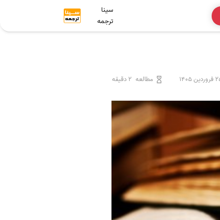
سینا
ترجمه
وردین 1405
مطالعه
2 دقیقه