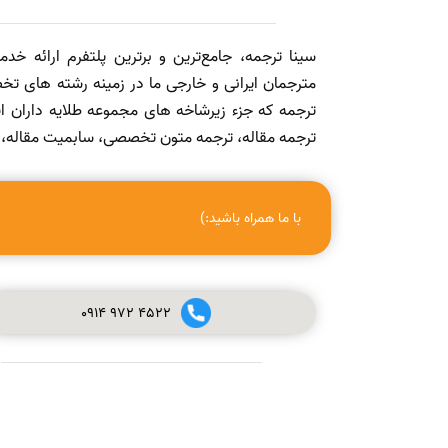
سینا ترجمه، جامع‌ترین و برترین پلتفرم ارائه خد
مترجمان ایرانی و خارجی ما در زمینه رشته های تخص
ترجمه که جزء زیرشاخه های مجموعه طلایه داران
ترجمه مقاله، ترجمه متون تخصصی، سابمیت مقاله، ویرا
با ما همراه باشید:)
0914
972
4522
صفر تا صد چاپ مقاله در مجله (ISI, SCOPUS, ISC, PUBMED و
علمی پژوهشی معتبر) + ویدئو آموزشی