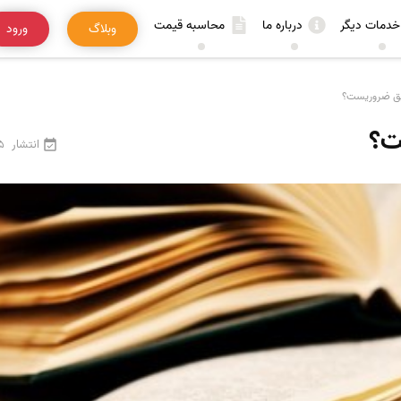
خدمات دیگر
درباره ما
محاسبه قیمت
وبلاگ
ورود
یق ضروریست؟
ت؟
انتشار
25 فر