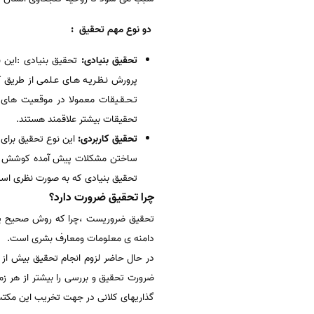
دو نوع مهم تحقیق :
تحقیق بنیادى:
تحقیق بنیادی :این
پرورش نـظـریـه هـاى عـلمى از طریق 
تـحـقـیقات معمولا در موقعیت هاى آ
تحقیقات بیشتر علاقمند هستند.
تحقیق کاربردی:
این نوع تحقیق برای
ساختن مشکلات پیش آمده کوشش می ک
تحقیق بنیادی که به صورت نظری ا
چرا تحقیق ضرورت دارد؟
تحقیق ضروریست ،چرا که روش صحیح پژو
دامنه ی معلومات ومعارف بشری است.
در حال حاضر لزوم انجام تحقیق بیش از 
ضرورت تحقیق و بررسی را بیشتر از هر ز
گذاریهای کلانی در جهت تخریب این مکتب و