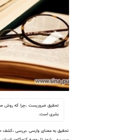
تحقیق ضروریست ،چرا که روش صح
بشری است.
تحقیق به معنای وارسی ،بررسی ،کشف ح
سبب می شود تا روحیه کنجکاوی انسان تق