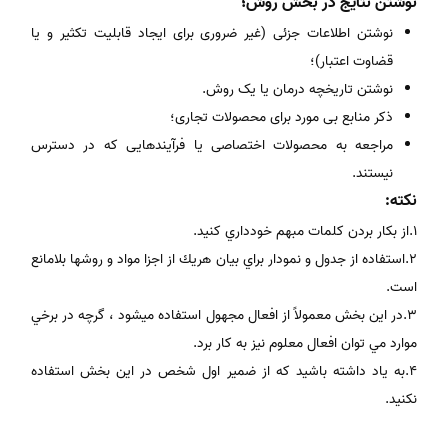
نوشتن نتایج در بخش روش؛
نوشتن اطلاعات جزئی (غیر ضروری برای ایجاد قابلیت تکثیر و یا
قضاوت اعتبار)؛
نوشتن تاریخچه درمان یا یک روش.
ذکر منابع بی مورد برای محصولات تجاری؛
مراجعه به محصولات اختصاصی یا فرآیندهایی که در دسترس
نیستند.
نکته:
1.از بكار بردن كلمات مبهم خودداري كنيد.
2.استفاده از جدول و نمودار براي بيان هريك از اجزا مواد و روشها بلامانع
است.
3.در اين بخش معمولاً از افعال مجهول استفاده ميشود ، گرچه در برخي
موارد مي توان افعال معلوم نيز به كار برد.
4.به ياد داشته باشيد كه از ضمير اول شخص در اين بخش استفاده
نكنيد.