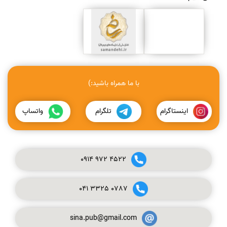
با ما همراه باشید:)
اینستاگرام
تلگرام
واتساپ
0914
972
4522
041
3325
0787
sina.pub@gmail.com