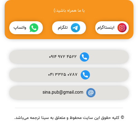
با ما همراه باشید:)
اینستاگرام
تلگرام
واتساپ
0914
972
4522
041
3325
0787
sina.pub@gmail.com
© کلیه حقوق این سایت محفوظ و متعلق به سینا ترجمه می‌باشد.