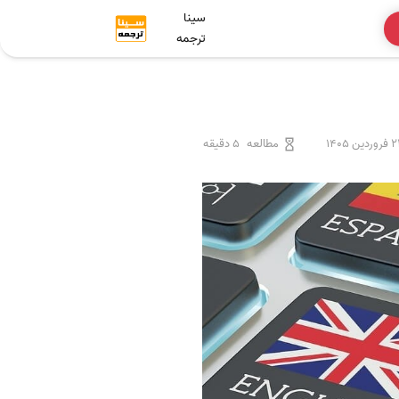
سینا
ترجمه
ردین 1405
مطالعه
5 دقیقه