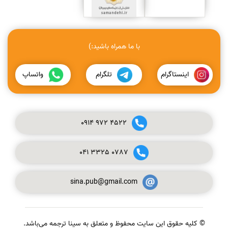
با ما همراه باشید:)
اینستاگرام
تلگرام
واتساپ
0914
972
4522
041
3325
0787
sina.pub@gmail.com
© کلیه حقوق این سایت محفوظ و متعلق به سینا ترجمه می‌باشد.