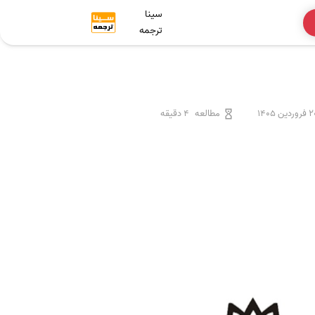
سینا
ترجمه
وردین 1405
مطالعه
4 دقیقه