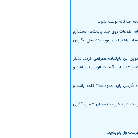
حه جداگانه نوشته شود.
اطلاعات روی جلد پایاننامه است.آرم
تاد راهنما.نام نویسنده.سال نگارش
دوین این پایاننامه همراهی کردند تشکر
 که نوشتن این قسمت الزامی نمیباشد و
خلاصه فارسی که همان چکیده میباشد خلاصه ای از بخش های اصلی پایاننامه را در این قسمت باید بنویسید.چکیده فارسی باید حدود 300 کلمه باشد و
رست دارند فهرست همان شماره گذاری
رست وار بنویسید.