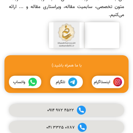
متون تخصصی، سابمیت مقاله، ویراستاری مقاله و ... ارائه
می‌کنیم.
با ما همراه باشید:)
اینستاگرام
تلگرام
واتساپ
0914
972
4522
041
3325
0787