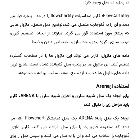
در پانل، دو مدل وجود دارد:
FlowCartathy: کاربر محاسبات flowchartity را در مدل پنجره قرار می
دهد و آن را به فلوچارت متصل می کند،توضیح مدل منطق. ماژول هایی
که بیشتر مورد استفاده قرار می گیرند عبارتند از ایجاد، تصمیم گیری،
مرتب سازی، گروه بندی، جداسازی، اختصاص دادن و ضبط.
داده های ماژول:
کاربر می تواند این ماژول ها را در صفحات گسترده
تنظیم کند. این ماژول ها در پنجره مدل گنجانده نشده است. شایع ترین
داده های ماژول ها عبارتند از: منبع، صف، متغیر، برنامه و مجموعه.
استفاده ازArena
برای ایجاد یک مدل شبیه سازی و اجرای شبیه سازی با ARENA، کاربر
باید مراحل زیر را دنبال کند:
ایجاد یک مدل پایه:
ARENA یک مدل نمایشگر Flowchart ارائه می
دهد که محدوده فلوچارت را برای مدل فراهم می کند. کاربر ماژول
فلوچارت را انتخاب می کند و آن را به مدل می کشد و سپس مدل را برای