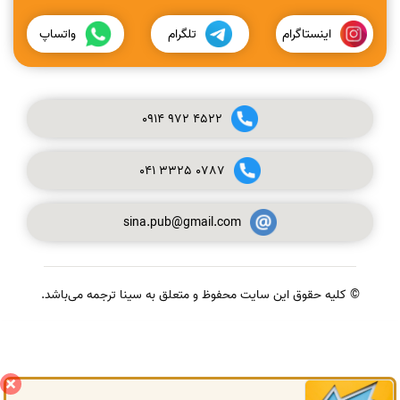
اینستاگرام
تلگرام
واتساپ
0914
972
4522
041
3325
0787
sina.pub@gmail.com
© کلیه حقوق این سایت محفوظ و متعلق به سینا ترجمه می‌باشد.