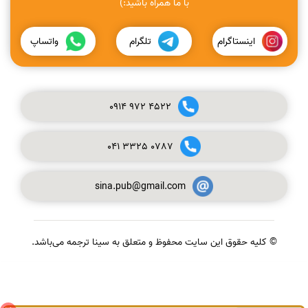
با ما همراه باشید:)
اینستاگرام
تلگرام
واتساپ
0914
972
4522
041
3325
0787
sina.pub@gmail.com
© کلیه حقوق این سایت محفوظ و متعلق به سینا ترجمه می‌باشد.