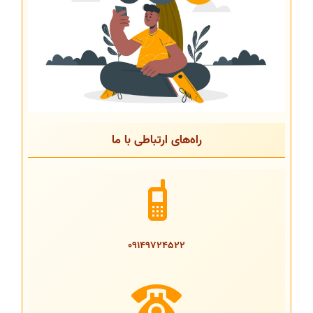
راه‌های ارتباطی با ما
09149724522